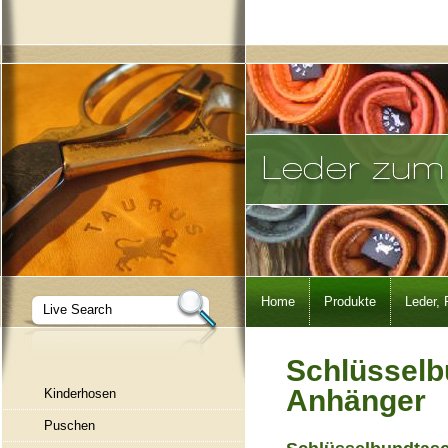
Navigation
Home
Produkte
Leder, 
überspringen
Schlüsselb
Anhänger
Kinderhosen
Puschen