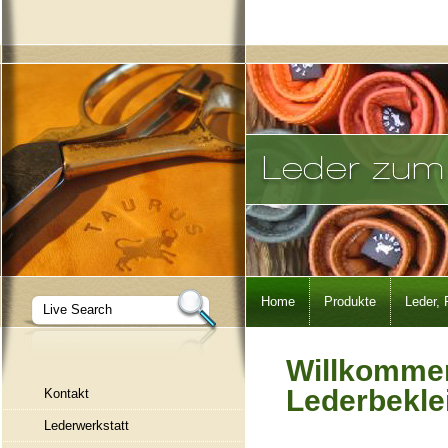
Navigation
Home
Produkte
Leder, 
überspringen
Willkomme
Lederbekle
Kontakt
Lederwerkstatt